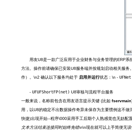
用友U8是一款广泛应用于企业财务与业务管理的ERP
方法。操作前请确保已安装U8服务端并按规划启动相关服务。\n
作）。\n2 确认以下服务均处于
启用并运行
状态：\n -
UFNet
-
UFUFShortFP(net)
U8审核与流程平台服务
一般来说，名称前包含在用友语言提示关键 (比如
fservmain
用，以U8的稳定不出数据操作奇异未保存为主要惯例这不做深
快捷)出现开始--程序\000采用手工后期个人熟感觉也无妨
文本方法结束连接同时始终免错
\n\n现在就可以上手简便