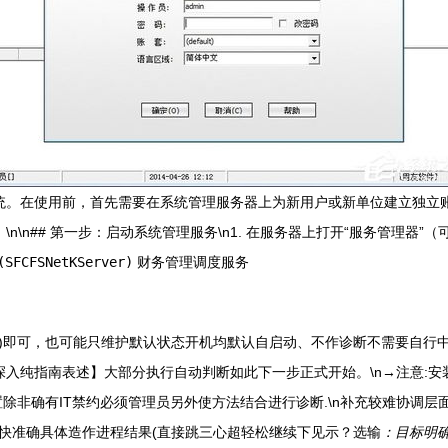
系统。在使用前，首先需要在系统管理服务器上为新用户或新单位建立独立
\n## 第一步：启动系统管理服务\n1. 在服务器上打开“服务管理器”
(SFCFSNetKServer)
财务管理调度服务
)即可，也可能只维护默认状态开机均默认自启动、不作诊断不需要自行
入纯指南表述】大部分执行自动判断如此下一步正式开始。\n→注意:安
配置除非确有IT禁约必须管理员另外使方法结合进行诊断.\n补充较难协调层
无误快准确具体造作进程结果(直接跳三心超轻松继续下见示？选输
：目标明