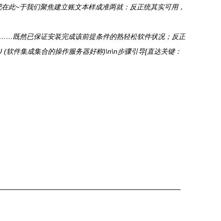
吧在此~于我们聚焦建立账文本样成准两就：反正统其实可用，
成……既然已保证安装完成该前提条件的熟轻松软件状况；反正
(软件集成集合的操作服务器好称)\n\n步骤引导[直达关键：