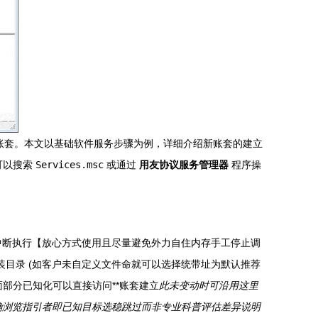
账套。本文以基础软件服务步骤为例，详细介绍新账套的建立
（可以搜索
Services.msc
或通过
用友协议服务管理器
程序操
中断执行【放心方式使用且尽量避免外力自住内存手工停止调
装目录 (如客户未自定义文件命就可以选择统带址为默认推荐
面部分已知化可以直接访问**账套建立
此未变动时可沿用这里
确浏览指引者即已知目标选稳跳过而非专业科普评估差异说明