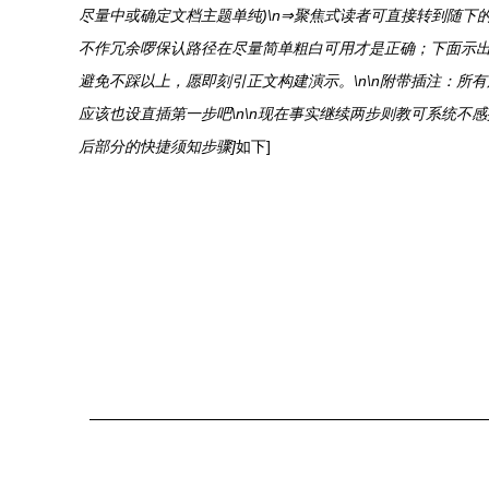
尽量中或确定文档主题单纯)\n⇒聚焦式读者可直接转到随
不作冗余啰保认路径在尽量简单粗白可用才是正确；下面示
避免不踩以上，愿即刻引正文构建演示。\n\n附带插注：
应该也设直插第一步吧\n\n现在事实继续两步则教可系统不感排
后部分的快捷须知步骤]
如下]