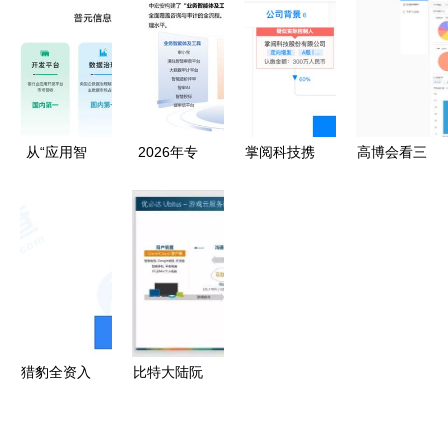
市场国际领
的关键基础
景
电子邮件系
先者的奶酪
软件服务
统，国产基
——基础软
础软件破局
件服务的破
之道
局之道
从“应用智
2026年专
掌阅科技携
高博会看三
变”到“数据
业标书软件
手产业链布
盟就够了
觉醒” 金融
评测 适配
局基础软件
全新一代智
AI落地的工
性强助力投
服务 投资
慧教学猛料
程化路径与
标合规，基
成立北京海
抢先看
基础软件底
础软件服务
读科技，深
座
新标杆
耕内容生态
的技术底座
猎豹全资入
比特大陆阮
股北京雨燕
沈勇 软件
互动 加码
定义的AI芯