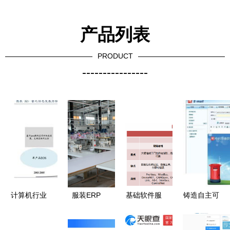
产品列表
PRODUCT
----------------
计算机行业
服装ERP
基础软件服
铸造自主可
专题 如何
提升企业工
务的核心价
控之基 解
撬动中间件
厂管理效益
值与应用场
析方德安全